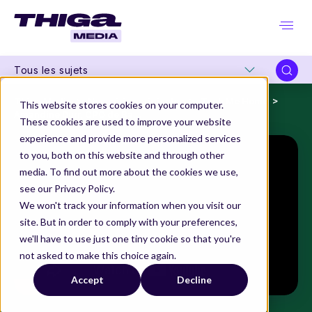
Tous les sujets
Thiga Media
Nos séries originales
Tech Me Home
This website stores cookies on your computer.
Amandine Durr, CPO de Back Market
These cookies are used to improve your website
experience and provide more personalized services
to you, both on this website and through other
media. To find out more about the cookies we use,
see our Privacy Policy.
We won't track your information when you visit our
site. But in order to comply with your preferences,
we'll have to use just one tiny cookie so that you're
not asked to make this choice again.
Accept
Decline