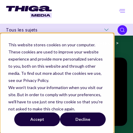
Tous les sujets
Thiga Media
Nos séries originales
Tech Me Home
This website stores cookies on your computer.
Camille Dubois, CPO de Leetchi
These cookies are used to improve your website
experience and provide more personalized services
to you, both on this website and through other
media. To find out more about the cookies we use,
see our Privacy Policy.
We won't track your information when you visit our
site. But in order to comply with your preferences,
we'll have to use just one tiny cookie so that you're
not asked to make this choice again.
Accept
Decline