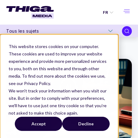
FR
Tous les sujets
Thiga Media
Product Management
This website stores cookies on your computer.
Comment intégrer l’IA dans un produit digital
These cookies are used to improve your website
experience and provide more personalized services
to you, both on this website and through other
media. To find out more about the cookies we use,
see our Privacy Policy.
We won't track your information when you visit our
site. But in order to comply with your preferences,
we'll have to use just one tiny cookie so that you're
not asked to make this choice again.
Accept
Decline