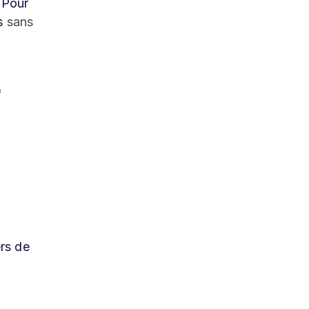
 Pour
is
sans
f
ers de