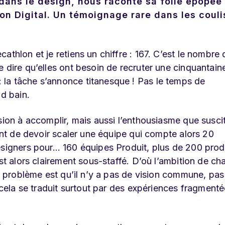
dans le design, nous raconte sa folle épopée
on Digital. Un témoignage rare dans les coul
athlon et je retiens un chiffre : 167. C’est le nombre 
 dire qu’elles ont besoin de recruter une cinquantain
la tâche s’annonce titanesque ! Pas le temps de
nd bain.
sion à accomplir, mais aussi l’enthousiasme que suscit
sant de devoir scaler une équipe qui compte alors 20
esigners pour… 160 équipes Produit, plus de 200 prod
est alors clairement sous-staffé. D’où l’ambition de ch
le problème est qu’il n’y a pas de vision commune, pas
t cela se traduit surtout par des expériences fragment