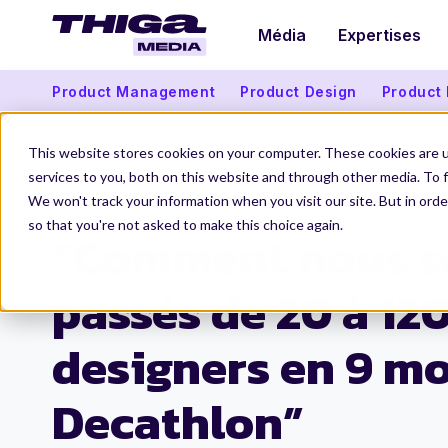
Média
Expertises
Product Management
Product Design
Product
This website stores cookies on your computer. These cookies are 
services to you, both on this website and through other media. To f
We won't track your information when you visit our site. But in orde
Thiga Media
Product Design
“Comment nous sommes passés de 20 à 120 designers en 9 mois chez Decathlon”
so that you're not asked to make this choice again.
“Comment nous 
passés de 20 à 12
designers en 9 mo
Decathlon”