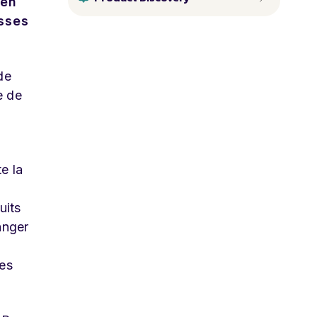
 en
isses
de
e de
e la
uits
anger
ées