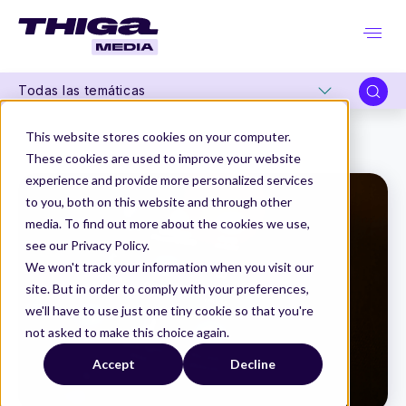
Todas las temáticas
Thiga Media
Product Management
This website stores cookies on your computer.
Crecimiento responsable con el Retorno de Atención y del Compromiso
These cookies are used to improve your website
experience and provide more personalized services
to you, both on this website and through other
media. To find out more about the cookies we use,
see our Privacy Policy.
We won't track your information when you visit our
site. But in order to comply with your preferences,
we'll have to use just one tiny cookie so that you're
not asked to make this choice again.
Accept
Decline