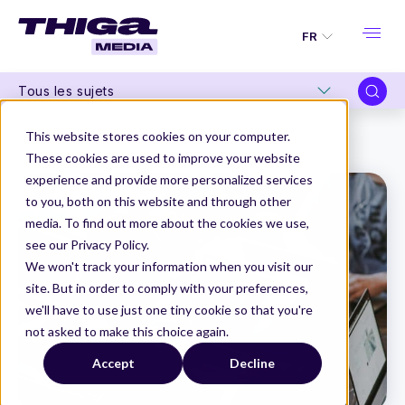
FR
Tous les sujets
Thiga Media
Organisation Produit
This website stores cookies on your computer.
Les bonnes et les mauvaises pratiques des équipes Produit
These cookies are used to improve your website
experience and provide more personalized services
to you, both on this website and through other
media. To find out more about the cookies we use,
see our Privacy Policy.
We won't track your information when you visit our
site. But in order to comply with your preferences,
we'll have to use just one tiny cookie so that you're
not asked to make this choice again.
Accept
Decline