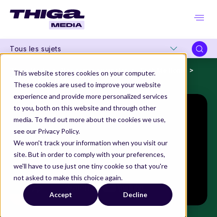
Tous les sujets
Thiga Media
Nos séries originales
Tech Me Home
This website stores cookies on your computer.
Marion Ravut, Head of Product Marketing chez Yousign
These cookies are used to improve your website
experience and provide more personalized services
to you, both on this website and through other
media. To find out more about the cookies we use,
see our Privacy Policy.
We won't track your information when you visit our
site. But in order to comply with your preferences,
we'll have to use just one tiny cookie so that you're
not asked to make this choice again.
Accept
Decline