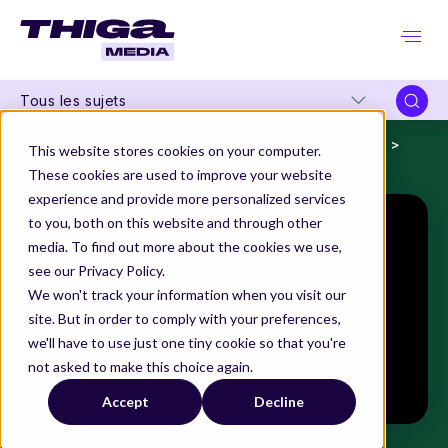
Tous les sujets
Thiga Media
Nos séries originales
Tech Me Home
This website stores cookies on your computer.
Romaïssa Cherbal, Directrice Produit chez leboncoin
These cookies are used to improve your website
experience and provide more personalized services
to you, both on this website and through other
media. To find out more about the cookies we use,
see our Privacy Policy.
We won't track your information when you visit our
site. But in order to comply with your preferences,
we'll have to use just one tiny cookie so that you're
not asked to make this choice again.
Accept
Decline