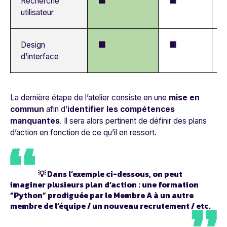
Recherche
🟩
🟥

utilisateur
Design
🟩
🟥

d’interface
La dernière étape de l’atelier consiste en une
mise en
commun
afin d’
identifier les compétences
manquantes
. Il sera alors pertinent de définir des plans
d’action en fonction de ce qu’il en ressort.
💡 Dans l’exemple ci-dessous, on peut
imaginer plusieurs plan d’action : une formation
“Python” prodiguée par le Membre A à un autre
membre de l’équipe / un nouveau recrutement / etc.