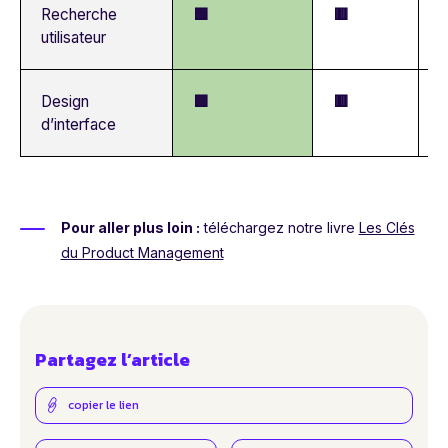
Recherche
🟩
🟥

utilisateur
Design
🟩
🟥

d’interface
Pour aller plus loin :
téléchargez notre livre
Les Clés
du Product Management
Partagez l’article
copier le lien