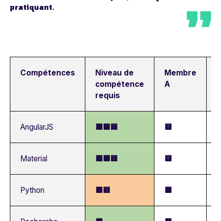
pratiquant.
Compétences
Niveau de
Membre
compétence
A
requis
AngularJS
🟩🟩🟨
🟨

Material
🟩🟩🟨
🟨

Python
🟩🟨
🟩
