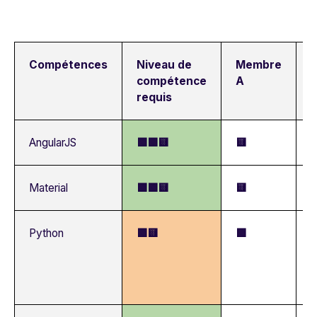
Compétences
Niveau de
Membre
compétence
A
requis
AngularJS
🟩🟩🟨
🟨

Material
🟩🟩🟨
🟨

Python
🟩🟨
🟩
