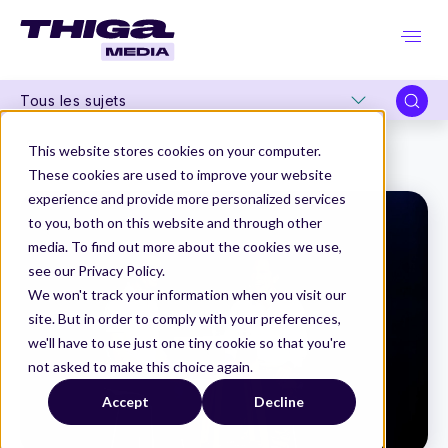
Tous les sujets
Thiga Media
La Product Conf 2025
This website stores cookies on your computer.
"Un CEO fait-il un bon CPO ? Et inversement ?" par Pierre Fournier et Armand Thiberge
These cookies are used to improve your website
experience and provide more personalized services
to you, both on this website and through other
media. To find out more about the cookies we use,
see our Privacy Policy.
We won't track your information when you visit our
site. But in order to comply with your preferences,
we'll have to use just one tiny cookie so that you're
not asked to make this choice again.
Accept
Decline