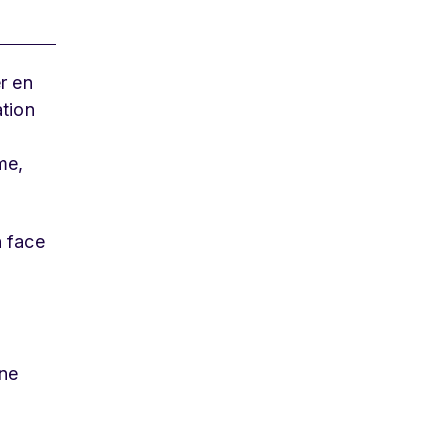
r en
tion
me,
n face
Une