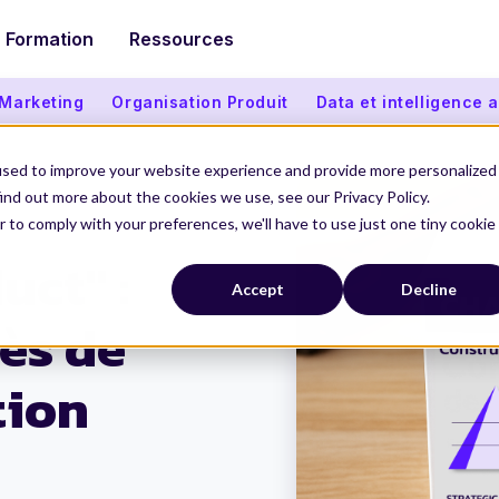
Formation
Ressources
 Marketing
Organisation Produit
Data et intelligence ar
used to improve your website experience and provide more personalized
ind out more about the cookies we use, see our Privacy Policy.
r to comply with your preferences, we'll have to use just one tiny cookie
ange Management
uct" :
Accept
Decline
cès de
tion