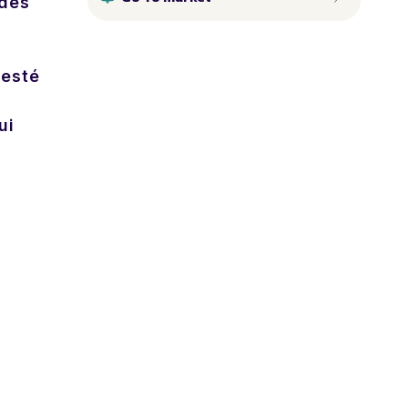
 des
testé
ui