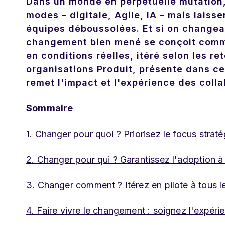
Dans un monde en perpétuelle mutation,
modes – digitale, Agile, IA – mais laiss
équipes déboussolées. Et si on changeai
changement bien mené se conçoit comme 
en conditions réelles, itéré selon les r
organisations Produit, présente dans ce
remet l'impact et l'expérience des coll
Sommaire
1. Changer pour quoi ? Priorisez le focus strat
2. Changer pour qui ? Garantissez l'adoption à
3. Changer comment ? Itérez en pilote à tous l
4. Faire vivre le changement : soignez l'expér