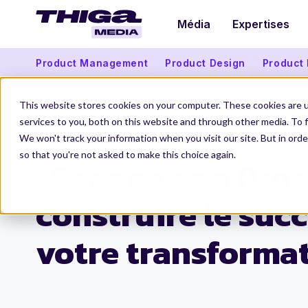
Média
Expertises
Product Management
Product Design
Product
This website stores cookies on your computer. These cookies are 
services to you, both on this website and through other media. To f
We won't track your information when you visit our site. But in orde
Thiga Media
Organisation Produit
Change as a Product : une nouvelle approche du Ch
so that you're not asked to make this choice again.
"Change as a Prod
construire le suc
votre transforma