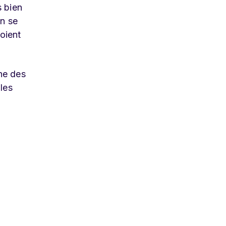
s bien
on se
soient
ne des
 les