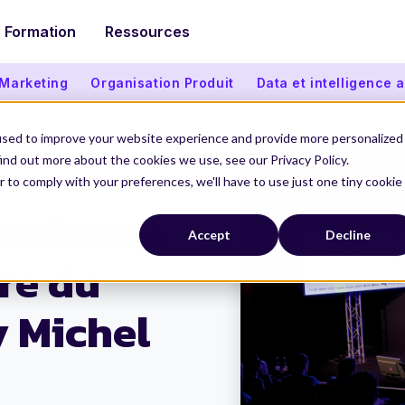
Formation
Ressources
 Marketing
Organisation Produit
Data et intelligence ar
used to improve your website experience and provide more personalized
ind out more about the cookies we use, see our Privacy Policy.
r to comply with your preferences, we'll have to use just one tiny cookie
hel
ansforme
Accept
Decline
ire du
y Michel