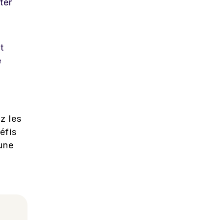
ter
t
e
z les
éfis
une