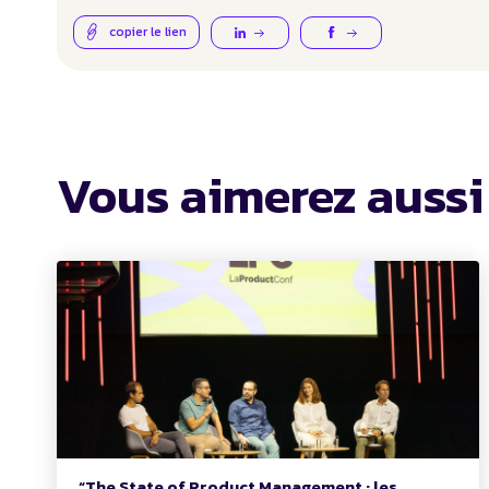
copier le lien
Vous aimerez aussi
“The State of Product Management : les