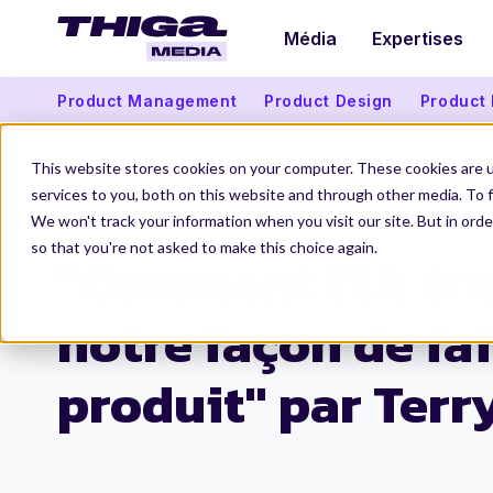
Média
Expertises
Product Management
Product Design
Product
This website stores cookies on your computer. These cookies are 
services to you, both on this website and through other media. To f
We won't track your information when you visit our site. But in orde
Thiga Media
La Product Conf
"Comment l’IA transforme notre façon de faire du produit" par Terry Mic
so that you're not asked to make this choice again.
"Comment l’IA tr
notre façon de fa
produit" par Terr