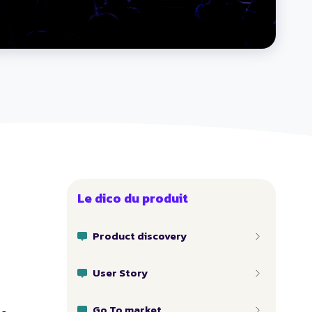
Le dico du produit
Product discovery
User Story
Go To market