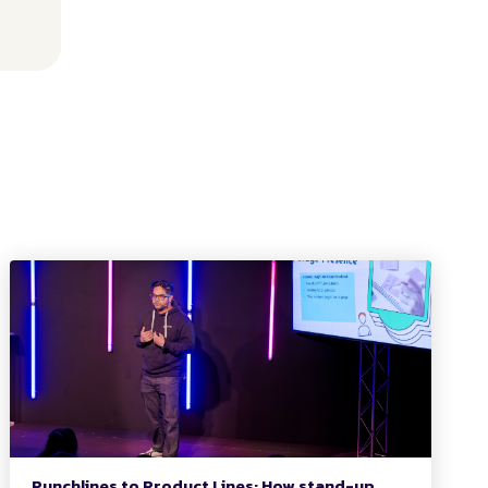
Punchlines to Product Lines: How stand-up