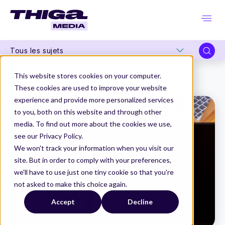
Tous les sujets
Thiga Media
La Product Conf
This website stores cookies on your computer.
“Innover discrètement, impacter massivement : La stratégie tech-produit de leboncoin dévoilée !” par Martin Berthonneau
These cookies are used to improve your website
experience and provide more personalized services
to you, both on this website and through other
media. To find out more about the cookies we use,
see our Privacy Policy.
We won't track your information when you visit our
site. But in order to comply with your preferences,
we'll have to use just one tiny cookie so that you're
not asked to make this choice again.
Accept
Decline