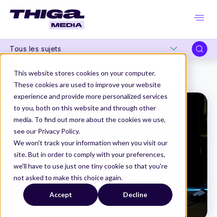
Tous les sujets
Thiga Media
La Product Conf
This website stores cookies on your computer.
"L'Utopie Libertarienne" par Renaud du Peloux
These cookies are used to improve your website
experience and provide more personalized services
to you, both on this website and through other
media. To find out more about the cookies we use,
see our Privacy Policy.
We won't track your information when you visit our
site. But in order to comply with your preferences,
we'll have to use just one tiny cookie so that you're
not asked to make this choice again.
Accept
Decline