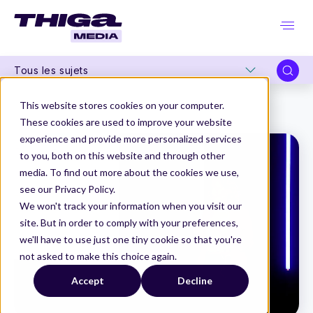
Tous les sujets
Thiga Media
La Product Conf
This website stores cookies on your computer.
"Meetic's Journey to a Freemium Business Model" par Gabrielle Gleysteen
These cookies are used to improve your website
experience and provide more personalized services
to you, both on this website and through other
media. To find out more about the cookies we use,
see our Privacy Policy.
We won't track your information when you visit our
site. But in order to comply with your preferences,
we'll have to use just one tiny cookie so that you're
not asked to make this choice again.
Accept
Decline