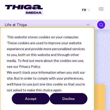
FR
Life at Thiga
This website stores cookies on your computer.
These cookies are used to improve your website
Life At Thiga
experience and provide more personalized services
to you, both on this website and through other
media. To find out more about the cookies we use,
ARTICLES
see our Privacy Policy.
We won't track your information when you visit our
site. But in order to comply with your preferences,
Thiga Media
Life At Thiga
we'll have to use just one tiny cookie so that you're
not asked to make this choice again.
Accept
Decline