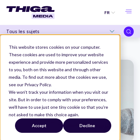
FR
Tous les sujets
Thiga Media
Organisation Produit
This website stores cookies on your computer.
Mon Product Owner peut-il être un externe ?
These cookies are used to improve your website
experience and provide more personalized services
to you, both on this website and through other
media. To find out more about the cookies we use,
see our Privacy Policy.
We won't track your information when you visit our
site. But in order to comply with your preferences,
we'll have to use just one tiny cookie so that you're
not asked to make this choice again.
Accept
Decline