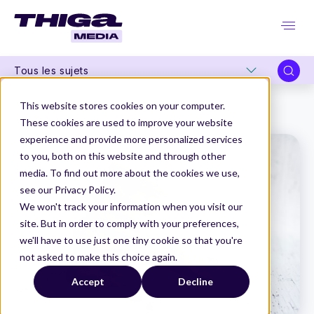
Tous les sujets
Thiga Media
Organisation Produit
This website stores cookies on your computer.
La petite Théorie des cookies appliquée à une équipe distribuée
These cookies are used to improve your website
experience and provide more personalized services
to you, both on this website and through other
media. To find out more about the cookies we use,
see our Privacy Policy.
We won't track your information when you visit our
site. But in order to comply with your preferences,
we'll have to use just one tiny cookie so that you're
not asked to make this choice again.
Accept
Decline