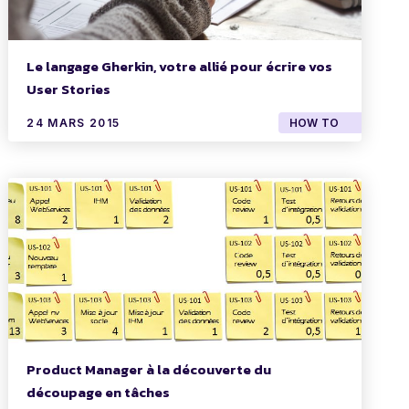
Le langage Gherkin, votre allié pour écrire vos
User Stories
24 MARS 2015
HOW TO
Product Manager à la découverte du
découpage en tâches