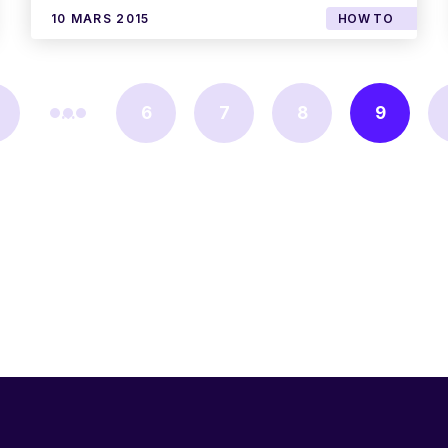
10 MARS 2015
HOW TO
...
6
7
8
9