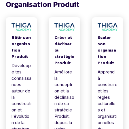
Organisation Produit
Bâtir son
Créer et
Scaler
organisa
décliner
son
tion
la
organisa
Produit
stratégie
tion
Produit
Produit
Développ
e tes
Améliore
Apprend
connaissa
la
à
nces
concepti
construire
autour de
on et la
et les
la
déclinaiso
règles
constructi
n de sa
culturelle
on et
stratégie
s et
l'évolutio
Produit,
organisati
n de la
depuis la
onnelles
structure
vision
du