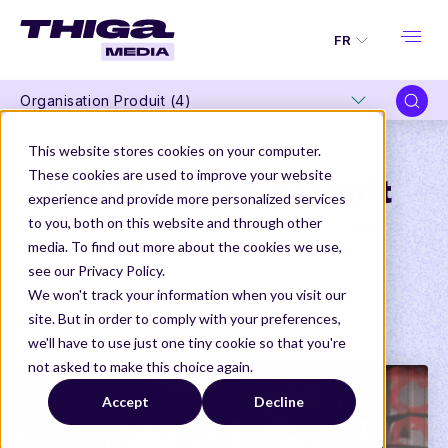
FR
Organisation Produit (4)
This website stores cookies on your computer.
These cookies are used to improve your website
Organisation Produit
experience and provide more personalized services
to you, both on this website and through other
Tous nos derniers articles sur l'orga Produit
media. To find out more about the cookies we use,
ARTICLES
see our Privacy Policy.
We won't track your information when you visit our
site. But in order to comply with your preferences,
Thiga Media
Organisation Produit
we'll have to use just one tiny cookie so that you're
not asked to make this choice again.
Accept
Decline