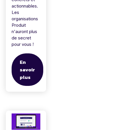
actionnables.
Les
organisations
Produit
n'auront plus
de secret
pour vous !
En
savoir
plus