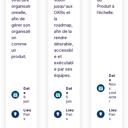
organisati
jusqu'aux
Produit à
onnelle,
OKRs et
l’échelle.
afin de
la
gérer son
roadmap,
organisati
afin de la
on
rendre
comme
désirable,
un
accessibl
produit.
e et
exécutabl
e par ses
équipes.
Dat
e
Nou
Dat
Dat
s
e
e
cont
6
5
acte
juin
juin
r
Lieu
Lieu
Lieu
Pari
Pari
Pari
s
s
s