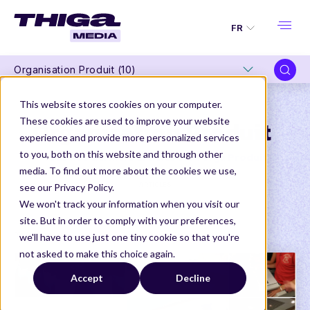
FR
Organisation Produit (10)
This website stores cookies on your computer.
These cookies are used to improve your website
Organisation Produit
experience and provide more personalized services
to you, both on this website and through other
Tous nos derniers articles sur l'orga Produit
media. To find out more about the cookies we use,
ARTICLES
see our Privacy Policy.
We won't track your information when you visit our
site. But in order to comply with your preferences,
Thiga Media
Organisation Produit
we'll have to use just one tiny cookie so that you're
not asked to make this choice again.
Accept
Decline