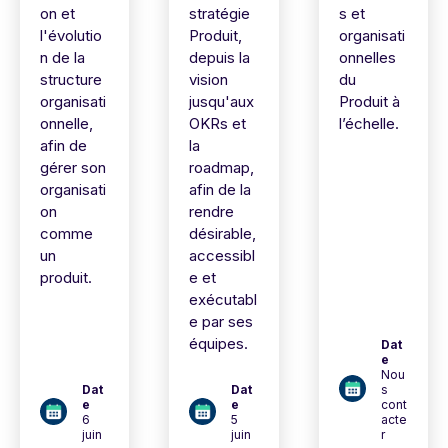
on et
stratégie
s et
l'évolutio
Produit,
organisati
n de la
depuis la
onnelles
structure
vision
du
organisati
jusqu'aux
Produit à
onnelle,
OKRs et
l’échelle.
afin de
la
gérer son
roadmap,
organisati
afin de la
on
rendre
comme
désirable,
un
accessibl
produit.
e et
exécutabl
e par ses
équipes.
Dat
e
Nou
Dat
Dat
s
e
e
cont
6
5
acte
juin
juin
r