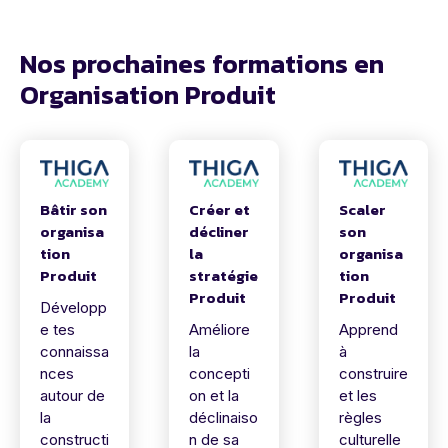
Nos prochaines formations en
Organisation Produit
Bâtir son
Créer et
Scaler
organisa
décliner
son
tion
la
organisa
Produit
stratégie
tion
Produit
Produit
Développ
e tes
Améliore
Apprend
connaissa
la
à
nces
concepti
construire
autour de
on et la
et les
la
déclinaiso
règles
constructi
n de sa
culturelle