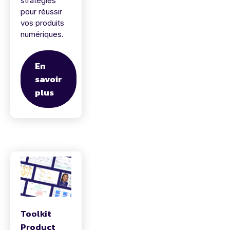
stratégies
pour réussir
vos produits
numériques.
En
savoir
plus
Toolkit
Product