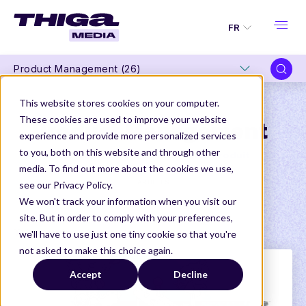
FR
Product Management (26)
This website stores cookies on your computer.
These cookies are used to improve your website
Product Management
experience and provide more personalized services
to you, both on this website and through other
Le nec plus ultra des contenus Produit
media. To find out more about the cookies we use,
ARTICLES
see our Privacy Policy.
We won't track your information when you visit our
site. But in order to comply with your preferences,
Thiga Media
Product Management
we'll have to use just one tiny cookie so that you're
not asked to make this choice again.
Accept
Decline