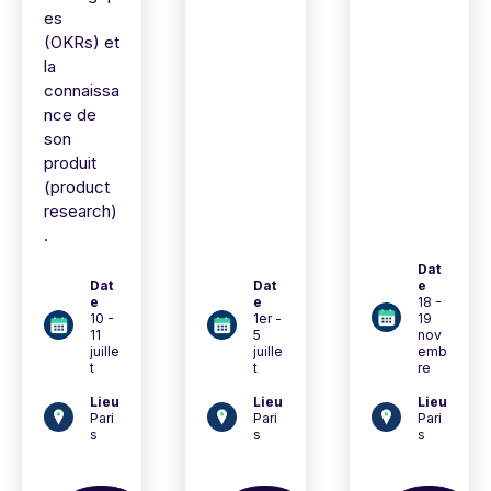
es
(OKRs) et
la
connaissa
nce de
son
produit
(product
research)
.
Dat
Dat
Dat
e
e
e
18 -
10 -
1er -
19
11
5
nov
juille
juille
emb
t
t
re
Lieu
Lieu
Lieu
Pari
Pari
Pari
s
s
s