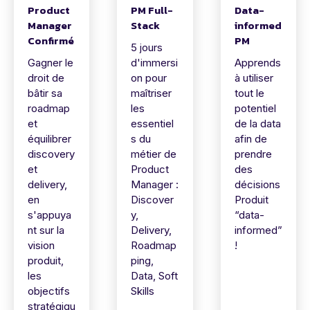
Product
PM Full-
Data-
Manager
Stack
informed
Confirmé
PM
5 jours
Gagner le
d'immersi
Apprends
droit de
on pour
à utiliser
bâtir sa
maîtriser
tout le
roadmap
les
potentiel
et
essentiel
de la data
équilibrer
s du
afin de
discovery
métier de
prendre
et
Product
des
delivery,
Manager :
décisions
en
Discover
Produit
s'appuya
y,
“data-
nt sur la
Delivery,
informed”
vision
Roadmap
!
produit,
ping,
les
Data, Soft
objectifs
Skills
stratégiqu