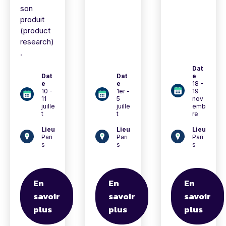
son
produit
(product
research)
.
Dat
Dat
Dat
e
e
e
18 -
10 -
1er -
19
11
5
nov
juille
juille
emb
t
t
re
Lieu
Lieu
Lieu
Pari
Pari
Pari
s
s
s
En
En
En
savoir
savoir
savoir
plus
plus
plus