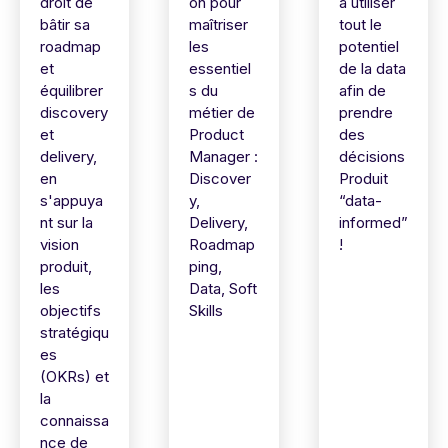
droit de
on pour
à utiliser
bâtir sa
maîtriser
tout le
roadmap
les
potentiel
et
essentiel
de la data
équilibrer
s du
afin de
discovery
métier de
prendre
et
Product
des
delivery,
Manager :
décisions
en
Discover
Produit
s'appuya
y,
“data-
nt sur la
Delivery,
informed”
vision
Roadmap
!
produit,
ping,
les
Data, Soft
objectifs
Skills
stratégiqu
es
(OKRs) et
la
connaissa
nce de