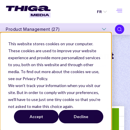
FR
Product Management (27)
This website stores cookies on your computer.
These cookies are used to improve your website
Product Management
experience and provide more personalized services
to you, both on this website and through other
Le nec plus ultra des contenus Produit
media. To find out more about the cookies we use,
ARTICLES
see our Privacy Policy.
We won't track your information when you visit our
site. But in order to comply with your preferences,
Thiga Media
Product Management
we'll have to use just one tiny cookie so that you're
not asked to make this choice again.
Accept
Decline